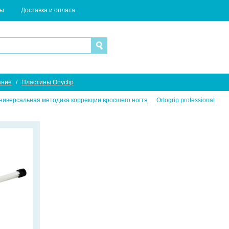
ты
Доставка и оплата
ание
/
Пластины Onyclip
ниверсальная методика коррекции вросшего ногтя
Ortogrip professional