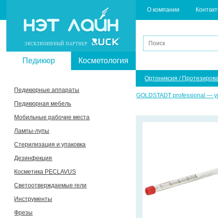
О компании
Контак
ЭКСКЛЮЗИВНЫЙ ПАРТНЕР
Педикюр
Косметология
Ортониксия / Протезиров
Педикюрные аппараты
GOLDSTADT professional — у
Педикюрная мебель
Мобильные рабочие места
Лампы-лупы
Стерилизация и упаковка
Дезинфекция
Косметика PECLAVUS
Светоотверждаемые гели
Инструменты
Фрезы