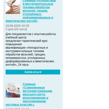
Семинар «Аппаратные
и инструментальные
техники обработки
мозолей, трещин,
утолщённых,
деформированных и
микотических ногтей»
18.08.2026 10:30
3 дня (24 часа)
Для специалистов с опытом работы
учебный центр
предлагает практический курс
повышения
квалификации «Аппаратные и
инструментальные техники
обработки мозолей, трещин,
гиперкератоза, утолщенных,
деформированных и микотических
ногтей», 24 часа
Записаться
Семинар
«Современные
методики коррекции
вросшего ногтя,
моделирование и
протезирование
ногтевых пластин.»