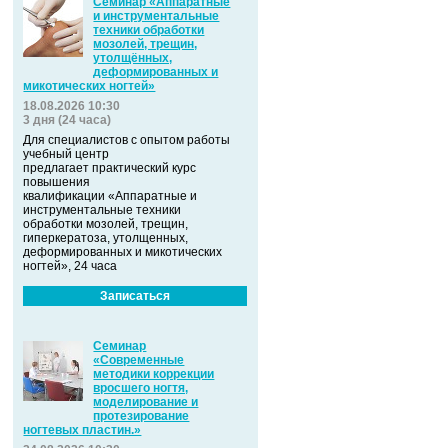
Семинар «Аппаратные
и инструментальные
техники обработки
мозолей, трещин,
утолщённых,
деформированных и
микотических ногтей»
18.08.2026 10:30
3 дня (24 часа)
Для специалистов с опытом работы
учебный центр
предлагает практический курс
повышения
квалификации «Аппаратные и
инструментальные техники
обработки мозолей, трещин,
гиперкератоза, утолщенных,
деформированных и микотических
ногтей», 24 часа
Записаться
Семинар
«Современные
методики коррекции
вросшего ногтя,
моделирование и
протезирование
ногтевых пластин.»