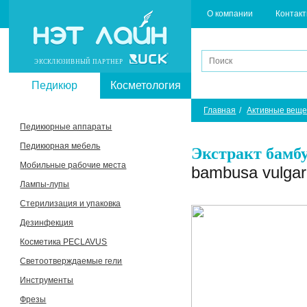
О компании
Контак
ЭКСКЛЮЗИВНЫЙ ПАРТНЕР
Педикюр
Косметология
Главная
/
Активные веще
Педикюрные аппараты
Педикюрная мебель
Экстракт бамб
Мобильные рабочие места
bambusa vulgari
Лампы-лупы
Стерилизация и упаковка
Дезинфекция
Косметика PECLAVUS
Светоотверждаемые гели
Инструменты
Фрезы