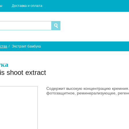
ты
Доставка и оплата
ства
/
Экстракт бамбука
ука
s shoot extract
Содержит высокую концентрацию кремния. 
фотозащитное, реминерализующее, реген