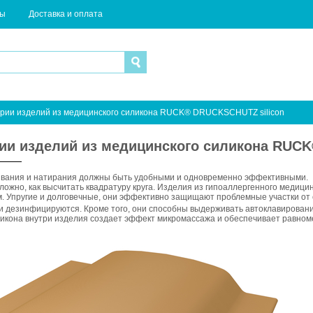
ты
Доставка и оплата
ерии изделий из медицинского силикона RUCK® DRUCKSCHUTZ silicon
рии изделий из медицинского силикона RUC
ивания и натирания должны быть удобными и одновременно эффективными.
сложно, как высчитать квадратуру круга. Изделия из гипоаллергенного меди
. Упругие и долговечные, они эффективно защищают проблемные участки от 
 и дезинфицируются. Кроме того, они способны выдерживать автоклавирован
икона внутри изделия создает эффект микромассажа и обеспечивает равноме