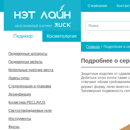
О компании
Контак
ЭКСКЛЮЗИВНЫЙ ПАРТНЕР
Педикюр
Косметология
Главная
/
Подробнее о с
Педикюрные аппараты
Подробнее о се
Педикюрная мебель
Мобильные рабочие места
Защитные изделия от сдавл
Добиться этого почти также 
Лампы-лупы
отвечают обоим требованиям
Стерилизация и упаковка
держат форму, легко моются
Трехмерная подвижность сил
Дезинфекция
Косметика PECLAVUS
Светоотверждаемые гели
Инструменты
Фрезы