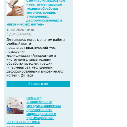
Семинар «Аппаратные
и инструментальные
техники обработки
мозолей, трещин,
утолщённых,
деформированных и
микотических ногтей»
18.08.2026 10:30
3 дня (24 часа)
Для специалистов с опытом работы
учебный центр
предлагает практический курс
повышения
квалификации «Аппаратные и
инструментальные техники
обработки мозолей, трещин,
гиперкератоза, утолщенных,
деформированных и микотических
ногтей», 24 часа
Записаться
Семинар
«Современные
методики коррекции
вросшего ногтя,
моделирование и
протезирование
ногтевых пластин.»