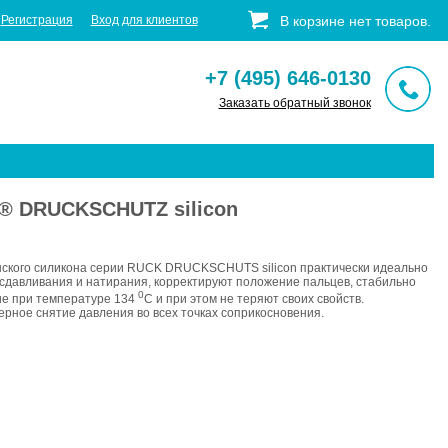
Регистрация
Вход для клиентов
В корзине
нет
товаров
.
+7 (495) 646-0130
Заказать обратный звонок
K® DRUCKSCHUTZ silicon
цинского силикона серии RUCK DRUCKSCHUTS silicon практически идеально
сдавливания и натирания, корректируют положение пальцев, стабильно
0
ие при температуре 134
С и при этом не теряют своих свойств.
рное снятие давления во всех точках соприкосновения.